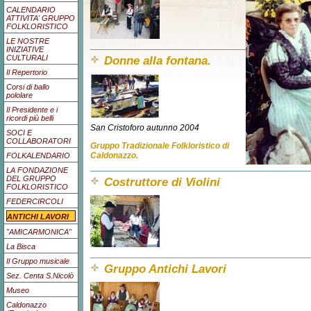
CALENDARIO
ATTIVITA' GRUPPO
FOLKLORISTICO
LE NOSTRE
INIZIATIVE
CULTURALI
Donne alla fontana.
Il Repertorio
Corsi di ballo
pololare
Il Presidente e i
ricordi più belli
San Cristoforo autunno 2004
SOCI E
COLLABORATORI
Gruppo Tradizionale Folkloristico di
Caldonazzo.
FOLKALENDARIO
LA FONDAZIONE
DEL GRUPPO
Costruttore di Violini
FOLKLORISTICO
FEDERCIRCOLI
ANTICHI LAVORI
"AMICARMONICA"
La Bisca
Il Gruppo musicale
Gruppo Antichi Lavori
Sez. Centa S.Nicolò
Museo
Caldonazzo