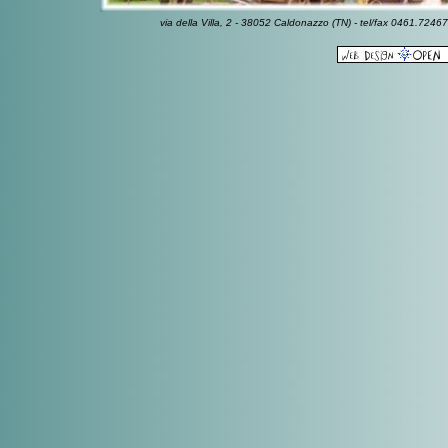
via della Villa, 2 - 38052 Caldonazzo (TN) - tel/fax 0461.7