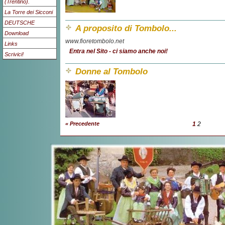
(Trentino).
La Torre dei Sicconi
DEUTSCHE
A proposito di Tombolo...
Download
www.fioretombolo.net
Links
Entra nel Sito - ci siamo anche noi!
Scrivici!
Donne al Tombolo
« Precedente
1
2