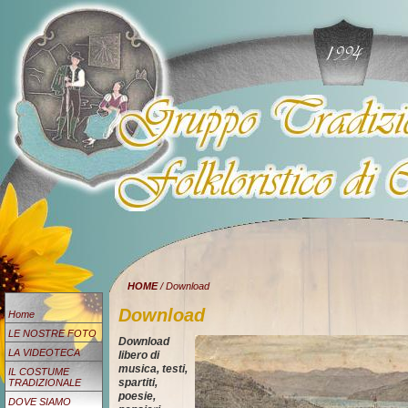
HOME
/ Download
Download
Home
LE NOSTRE FOTO
Download
LA VIDEOTECA
libero di
musica, testi,
IL COSTUME
spartiti,
TRADIZIONALE
poesie,
DOVE SIAMO