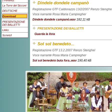
(Trentino).
Dindele dondele campanò
La Torre dei Sicconi
Registrazione GTF Caldonazzo 13/2/2007 Renzo Stenghe
DEUTSCHE
Voce narrante Rosa Maria Campregher
Download
Dindele dondele campanò.wav
182,11 kB
PRESENTAZIONE
DEI BALLETTI
PRESENTAZIONE DEI BALLETTI
Links
Guarda la lista
Scrivici!
Sol sol benedeto...
Registrazione GTF 13.2.2007 Renzo Stenghel
Voce narrante Rosa Maria Campregher
Sol sol benedeto buta fora..wav
190,40 kB