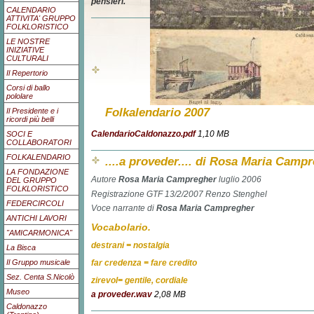
pensieri.
CALENDARIO
ATTIVITA' GRUPPO
FOLKLORISTICO
LE NOSTRE
INIZIATIVE
CULTURALI
Il Repertorio
Corsi di ballo
pololare
Folkalendario 2007
Il Presidente e i
ricordi più belli
CalendarioCaldonazzo.pdf
1,10 MB
SOCI E
COLLABORATORI
FOLKALENDARIO
....a proveder.... di Rosa Maria Camp
LA FONDAZIONE
Autore
Rosa Maria Campregher
luglio 2006
DEL GRUPPO
FOLKLORISTICO
Registrazione GTF 13/2/2007 Renzo Stenghel
FEDERCIRCOLI
Voce narrante di
Rosa Maria Campregher
ANTICHI LAVORI
Vocabolario.
"AMICARMONICA"
destrani = nostalgia
La Bisca
Il Gruppo musicale
far credenza = fare credito
Sez. Centa S.Nicolò
zirevol= gentile, cordiale
Museo
a proveder.wav
2,08 MB
Caldonazzo