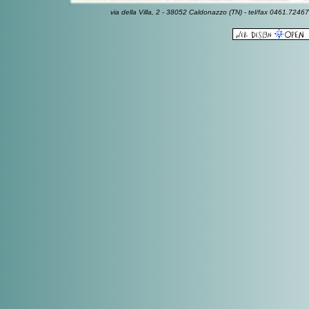
via della Villa, 2 - 38052 Caldonazzo (TN) - tel/fax 0461.7