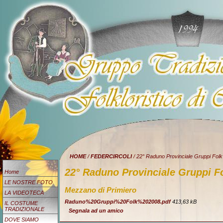
HOME
/
FEDERCIRCOLI
/ 22° Raduno Provinciale Gruppi Folk
22° Raduno Provinciale Gruppi F
Home
LE NOSTRE FOTO
Mezzano di Primiero
LA VIDEOTECA
Raduno%20Gruppi%20Folk%202008.pdf
413,63 kB
IL COSTUME
TRADIZIONALE
Segnala ad un amico
DOVE SIAMO