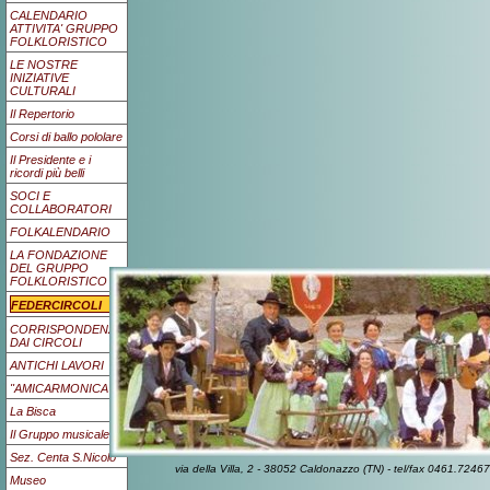
CALENDARIO
ATTIVITA' GRUPPO
FOLKLORISTICO
LE NOSTRE
INIZIATIVE
CULTURALI
Il Repertorio
Corsi di ballo pololare
Il Presidente e i
ricordi più belli
SOCI E
COLLABORATORI
FOLKALENDARIO
LA FONDAZIONE
DEL GRUPPO
FOLKLORISTICO
FEDERCIRCOLI
CORRISPONDENZA
DAI CIRCOLI
ANTICHI LAVORI
"AMICARMONICA"
La Bisca
Il Gruppo musicale
Sez. Centa S.Nicolò
via della Villa, 2 - 38052 Caldonazzo (TN) - tel/fax 0461.7
Museo