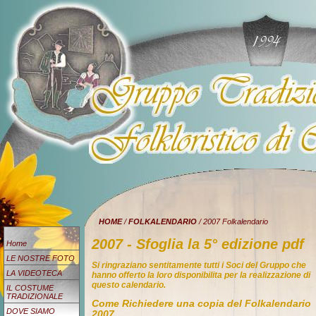
HOME
/
FOLKALENDARIO
/ 2007 Folkalendario
2007 - Sfoglia la 5° edizione pdf
Home
LE NOSTRE FOTO
Si ringraziano sentitamente tutti i Soci del Gruppo che
LA VIDEOTECA
hanno offerto la loro disponibilita per la realizzazione di
questo calendario.
IL COSTUME
TRADIZIONALE
Come Richiedere una copia del Folkalendario
DOVE SIAMO
2007