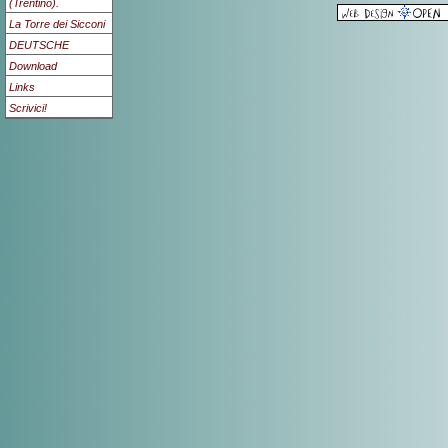
(Trentino).
La Torre dei Sicconi
DEUTSCHE
Download
Links
Scrivici!