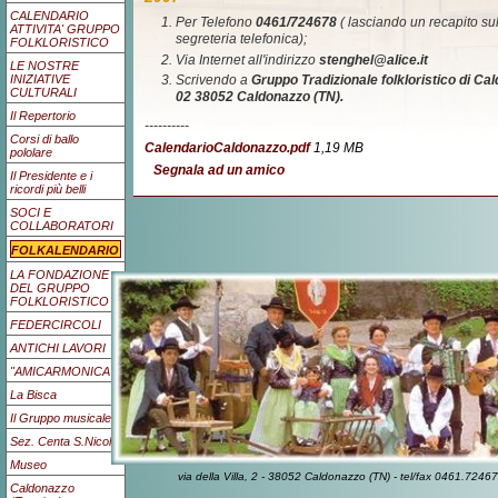
CALENDARIO
Per Telefono
0461/724678
( lasciando un recapito sul
ATTIVITA' GRUPPO
segreteria telefonica);
FOLKLORISTICO
Via Internet all'indirizzo
stenghel@alice.it
LE NOSTRE
Scrivendo a
Gruppo Tradizionale folkloristico di Cald
INIZIATIVE
CULTURALI
02 38052 Caldonazzo (TN).
Il Repertorio
----------
Corsi di ballo
CalendarioCaldonazzo.pdf
1,19 MB
pololare
Segnala ad un amico
Il Presidente e i
ricordi più belli
SOCI E
COLLABORATORI
FOLKALENDARIO
LA FONDAZIONE
DEL GRUPPO
FOLKLORISTICO
FEDERCIRCOLI
ANTICHI LAVORI
"AMICARMONICA"
La Bisca
Il Gruppo musicale
Sez. Centa S.Nicolò
Museo
via della Villa, 2 - 38052 Caldonazzo (TN) - tel/fax 0461.7
Caldonazzo