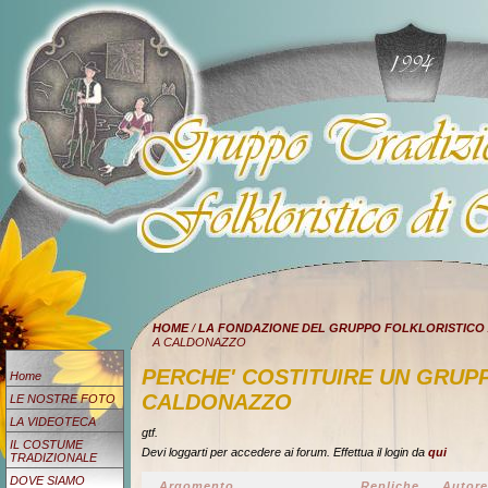
HOME
/
LA FONDAZIONE DEL GRUPPO FOLKLORISTICO
A CALDONAZZO
PERCHE' COSTITUIRE UN GRUP
Home
CALDONAZZO
LE NOSTRE FOTO
LA VIDEOTECA
gtf.
IL COSTUME
Devi loggarti per accedere ai forum. Effettua il login da
qui
TRADIZIONALE
DOVE SIAMO
Argomento
Repliche
Autore