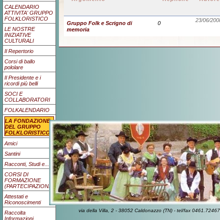
CALENDARIO
ATTIVITA' GRUPPO
FOLKLORISTICO
23/06/200
Gruppo Folk e Scrigno di
0
LE NOSTRE
memoria
INIZIATIVE
CULTURALI
Il Repertorio
Corsi di ballo
pololare
Il Presidente e i
ricordi più belli
SOCI E
COLLABORATORI
FOLKALENDARIO
LA FONDAZIONE
DEL GRUPPO
FOLKLORISTICO
Amici
Santini
Racconti, Studi e...
CORSI DI
FORMAZIONE
(PARTECIPAZIONE)
Attestati e
Riconoscimenti
via della Villa, 2 - 38052 Caldonazzo (TN) - tel/fax 0461.7
Raccolta
Informazioni