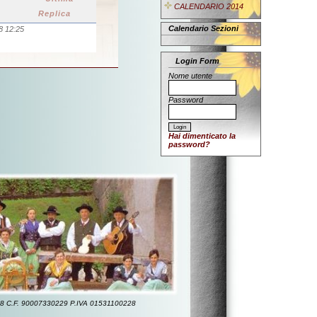
CALENDARIO 2014
Replica
Calendario Sezioni
8 12:25
Login Form
Nome utente
Password
Hai dimenticato la
password?
24678 C.F. 90007330229 P.IVA 01531100228