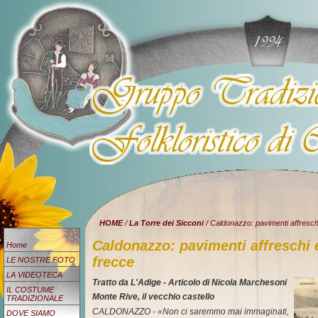
HOME
/
La Torre dei Sicconi
/ Caldonazzo: pavimenti affreschi
Caldonazzo: pavimenti affreschi 
Home
frecce
LE NOSTRE FOTO
LA VIDEOTECA
Tratto da L'Adige - Articolo di Nicola Marchesoni
IL COSTUME
Monte Rive, il vecchio castello
TRADIZIONALE
CALDONAZZO - «Non ci saremmo mai immaginati,
DOVE SIAMO