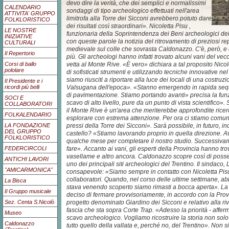
devo dire la verità, che dei semplici e normalissimi
CALENDARIO
sondaggi di tipo archeologico effettuati nell'area
ATTIVITA' GRUPPO
limitrofa alla Torre dei Sicconi avrebbero potuto dare
FOLKLORISTICO
dei risultati così straordinari». Nicoletta Pisu ,
LE NOSTRE
funzionaria della Soprintendenza dei Beni archeologici de
INIZIATIVE
con queste parole la notizia del ritrovamento di preziosi rep
CULTURALI
medievale sul colle che sovrasta Caldonazzo. C'è, però, e q
Il Repertorio
più. Gli archeologi hanno infatti trovato alcuni vani del vec
vetta al Monte Rive. «È vero» dichiara a tal proposito Nico
Corsi di ballo
pololare
di sofisticati strumenti e utilizzando tecniche innovative nel 
siamo riusciti a riportare alla luce dei locali di una costru
Il Presidente e i
Valsugana dell'epoca». «Stanno emergendo in rapida sequ
ricordi più belli
di pavimentazione. Stiamo portando avanti» precisa la fun
SOCI E
scavo di alto livello, pure da un punto di vista scientifico
COLLABORATORI
il Monte Rive è un'area che meriterebbe approfondite rice
FOLKALENDARIO
esplorare con estrema attenzione. Per ora ci stiamo com
pressi della Torre dei Sicconi». Sarà possibile, in futuro, ind
LA FONDAZIONE
DEL GRUPPO
castello? «Stiamo lavorando proprio in quella direzione. 
FOLKLORISTICO
qualche mese per completare il nostro studio. Successivam
fare». Accanto ai vani, gli esperti della Provincia hanno tro
FEDERCIRCOLI
vasellame e altro ancora. Caldonazzo scopre così di possed
ANTICHI LAVORI
uno dei principali siti archeologici del Trentino. Il sindaco,
"AMICARMONICA"
consapevole: «Siamo sempre in contatto con Nicoletta Pisu
collaboratori. Quando, nel corso delle ultime settimane, a
La Bisca
stava venendo scoperto siamo rimasti a bocca aperta». L
Il Gruppo musicale
deciso di fermare provvisoriamente, in accordo con la Provinc
progetto denominato Giardino dei Sicconi e relativo alla riv
Sez. Centa S.Nicolò
fascia che sta sopra Corte Trap. «Adesso la priorità - affer
Museo
scavo archeologico. Vogliamo ricostruire la storia non solo
Caldonazzo
tutto quello della vallata e, perché no, del Trentino». Non s