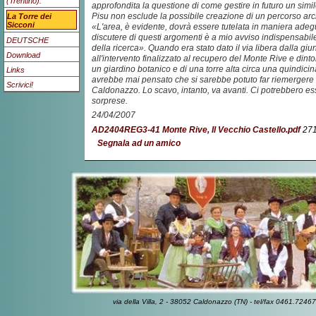
(Trentino).
approfondita la questione di come gestire in futuro un simil
Pisu non esclude la possibile creazione di un percorso arc
La Torre dei
Sicconi
«L'area, è evidente, dovrà essere tutelata in maniera adeg
discutere di questi argomenti è a mio avviso indispensabil
DEUTSCHE
della ricerca». Quando era stato dato il via libera dalla g
Download
all'intervento finalizzato al recupero del Monte Rive e dinto
un giardino botanico e di una torre alta circa una quindici
Links
avrebbe mai pensato che si sarebbe potuto far riemergere i
Scrivici!
Caldonazzo. Lo scavo, intanto, va avanti. Ci potrebbero es
sorprese.
24/04/2007
AD2404REG3-41 Monte Rive, Il Vecchio Castello.pdf
271
Segnala ad un amico
via della Villa, 2 - 38052 Caldonazzo (TN) - tel/fax 0461.7