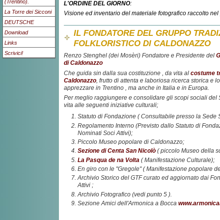
(Trentino).
L'ORDINE DEL GIORNO
:
La Torre dei Sicconi
Visione ed inventario del materiale fotografico raccolto ne
DEUTSCHE
IL FONDATORE DEL GRUPPO TRADI
Download
FOLKLORISTICO DI CALDONAZZO
Links
Scrivici!
Renzo Stenghel (dei Mosèri) Fondatore e Presidente del
G
di Caldonazzo
Che guida sin dalla sua costituzione , da vita al
costume tr
Caldonazzo
, frutto di attenta e laboriosa ricerca storica e 
apprezzare in Trentino , ma anche in Italia e in Europa.
Per meglio raggiungere e consolidare gli scopi sociali del
vita alle seguenti iniziative culturali;
Statuto di Fondazione ( Consultabile presso la Sede S
Regolamento Interno (Previsto dallo Statuto di Fondaz
Nominati Soci Attivi);
Piccolo Museo popolare di Caldonazzo;
Sezione di Centa San Nicolò
( piccolo Museo della sc
La Pasqua de na Volta
( Manifestazione Culturale);
En giro con le "Gregole" ( Manifestazione popolare de
Archivio Storico del GTF curato ed aggiornato dai Fonda
Attivi ;
Archivio Fotografico (vedi punto 5 ).
Sezione Amici dell'Armonica a Bocca
www.armonicaa