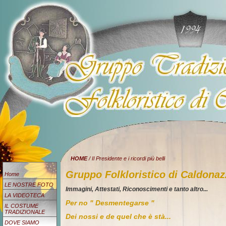
HOME
/ Il Presidente e i ricordi più belli
Gruppo Folkloristico di Caldona
Home
LE NOSTRE FOTO
Immagini, Attestati, Riconoscimenti e tanto altro...
LA VIDEOTECA
Per no " Desmentegarse "
IL COSTUME
TRADIZIONALE
Dei nossi e de quel che è stà...
DOVE SIAMO