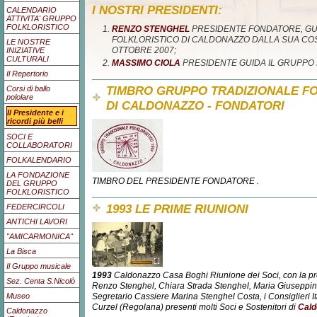
I NOSTRI PRESIDENTI:
CALENDARIO
ATTIVITA' GRUPPO
FOLKLORISTICO
RENZO STENGHEL
PRESIDENTE FONDATORE, GU
FOLKLORISTICO DI CALDONAZZO DALLA SUA COS
LE NOSTRE
OTTOBRE 2007;
INIZIATIVE
CULTURALI
MASSIMO CIOLA
PRESIDENTE GUIDA IL GRUPPO 
Il Repertorio
TIMBRO GRUPPO TRADIZIONALE F
Corsi di ballo
pololare
DI CALDONAZZO - FONDATORI
Il Presidente e i
ricordi più belli
SOCI E
COLLABORATORI
FOLKALENDARIO
LA FONDAZIONE
TIMBRO DEL PRESIDENTE FONDATORE .
DEL GRUPPO
FOLKLORISTICO
1993 LE PRIME RIUNIONI
FEDERCIRCOLI
ANTICHI LAVORI
"AMICARMONICA"
La Bisca
Il Gruppo musicale
1993
Caldonazzo Casa Boghi Riunione dei Soci, con la p
Sez. Centa S.Nicolò
Renzo Stenghel, Chiara Strada Stenghel, Maria Giuseppina
Museo
Segretario Cassiere Marina Stenghel Costa, i Consiglieri I
Curzel (Regolana) presenti molti Soci e Sostenitori di
Cald
Caldonazzo