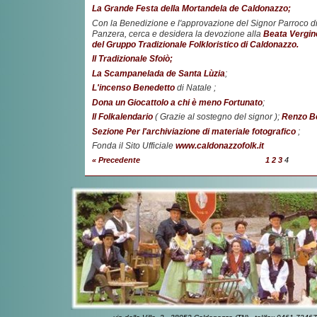
La Grande Festa della Mortandela de Caldonazzo;
Con la Benedizione e l'approvazione del Signor Parroco 
Panzera, cerca e desidera la devozione alla
Beata Vergin
del Gruppo Tradizionale Folkloristico di Caldonazzo.
Il Tradizionale Sfoiò;
La Scampanelada de Santa Lùzia
;
L'incenso Benedetto
di Natale ;
Dona un Giocattolo a chi è meno Fortunato
;
Il Folkalendario
( Grazie al sostegno del signor );
Renzo Bor
Sezione Per l'archiviazione di materiale fotografico
;
Fonda il Sito Ufficiale
www.caldonazzofolk.it
« Precedente
1
2
3
4