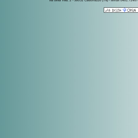
via della Villa, 2 - 38052 Caldonazzo (TN) - tel/fax 0461.7