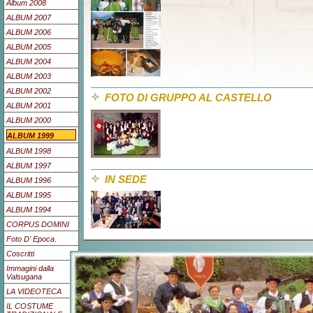
Album 2008
ALBUM 2007
ALBUM 2006
ALBUM 2005
ALBUM 2004
ALBUM 2003
ALBUM 2002
FOTO DI GRUPPO AL CASTELLO
ALBUM 2001
ALBUM 2000
ALBUM 1999
ALBUM 1998
ALBUM 1997
IN SEDE
ALBUM 1996
ALBUM 1995
ALBUM 1994
CORPUS DOMINI
Foto D' Epoca.
Coscritti
Immagini dalla
Valsugana
LA VIDEOTECA
IL COSTUME