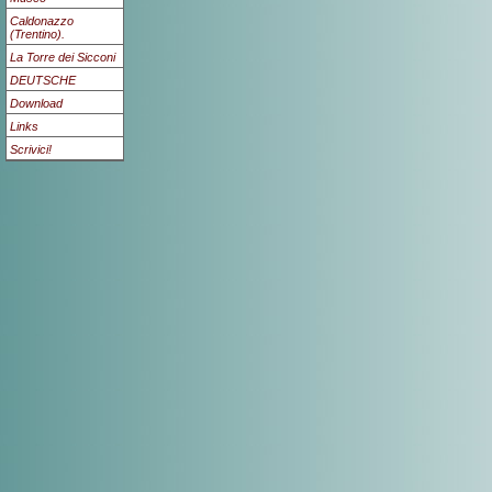
Caldonazzo
(Trentino).
La Torre dei Sicconi
DEUTSCHE
Download
Links
Scrivici!