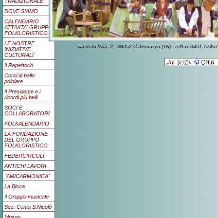
TRADIZIONALE
DOVE SIAMO
CALENDARIO
ATTIVITA' GRUPPO
FOLKLORISTICO
LE NOSTRE
via della Villa, 2 - 38052 Caldonazzo (TN) - tel/fax 0461.7
INIZIATIVE
CULTURALI
Il Repertorio
Corsi di ballo
pololare
Il Presidente e i
ricordi più belli
SOCI E
COLLABORATORI
FOLKALENDARIO
LA FONDAZIONE
DEL GRUPPO
FOLKLORISTICO
FEDERCIRCOLI
ANTICHI LAVORI
"AMICARMONICA"
La Bisca
Il Gruppo musicale
Sez. Centa S.Nicolò
Museo