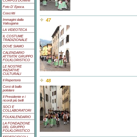
CORPUS DOMINI
Foto D' Epoca.
Coscritti
47
Immagini dalla
Valsugana
LA VIDEOTECA
IL COSTUME
TRADIZIONALE
DOVE SIAMO
CALENDARIO
ATTIVITA' GRUPPO
FOLKLORISTICO
LE NOSTRE
INIZIATIVE
CULTURALI
48
Il Repertorio
Corsi di ballo
pololare
Il Presidente e i
ricordi più belli
SOCI E
COLLABORATORI
FOLKALENDARIO
LA FONDAZIONE
DEL GRUPPO
FOLKLORISTICO