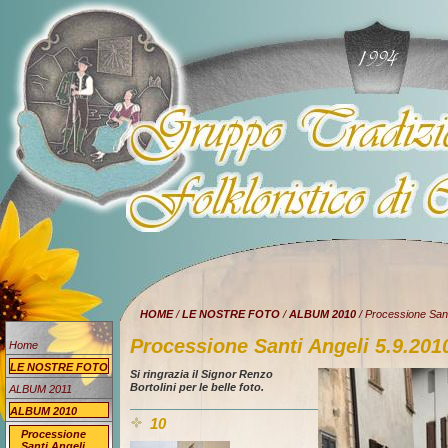
HOME
/
LE NOSTRE FOTO
/
ALBUM 2010
/ Processione Sant
Processione Santi Angeli 5.9.201
Home
LE NOSTRE FOTO
Si ringrazia il Signor Renzo
Bortolini per le belle foto.
ALBUM 2011
ALBUM 2010
10
Processione
Santi Angeli