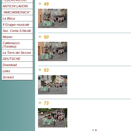
FEDERCIRCOLI
49
ANTICHI LAVORI
"AMICARMONICA"
La Bisca
Il Gruppo musicale
Sez. Centa S.Nicolò
50
Museo
Caldonazzo
(Trentino).
La Torre dei Sicconi
DEUTSCHE
Download
53
Links
Scrivici!
73
1
2