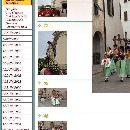
5.9.2010
Gruppo
Tradizionale
Folkloristico di
Caldonazzo
Sezione
11
"Amicarmonica"
ALBUM 2009
Album 2008
ALBUM 2007
ALBUM 2006
ALBUM 2005
ALBUM 2004
ALBUM 2003
ALBUM 2002
ALBUM 2001
45
ALBUM 2000
ALBUM 1999
ALBUM 1998
ALBUM 1997
ALBUM 1996
46
ALBUM 1995
ALBUM 1994